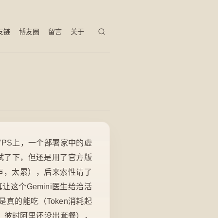
友链
博友圈
留言
关于
VPS上，一个部署家中的虚
尝试了下，但还是用了官方版
声，太累），后来索性请了
让这个Gemini医生给治活
真的能吃（Token消耗起
月，彼时阿里还没出套餐），