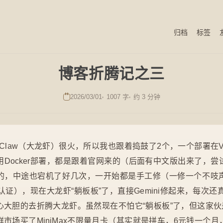
归档
标签
博客折腾记之三
2026/03/01
1007 字
约 3 分钟
nClaw（大龙虾）很火，所以我也跟着捣鼓了2个，一个部署在
Docker部署，都是跟着官网来的（后面有中文版出来了，
的，中途也宕机了好几次，一开始都是手工修（一修一个不吱
生认证），现在大龙虾“躺板板”了，直接Gemini修起来，每次还真
大胆的去折腾大龙虾。虽然现在不怕它“躺板板”了，但这家伙是
市场买了MiniMax不限量月卡（其实就是拼车，6元钱一个