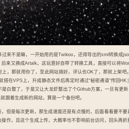
来不是嘛，一开始用的是Twikoo，还得导出的xml转换成j
来又换成Artalk，这玩意好自带了转换工具，直接可以将Wordp
对上，那就用你了，至此网站搞好，评认也OK了，那就上架吧。
o也就搭在VPS上，升成静态文件后再定时通过“秘密通道”传回H
是白整了，于是又让大龙虾整出了个Github方案，一旦有更新，那边G
el也就跟着生成新的网站，算是一个备份吧。
行，但是每次更新，那生成速度还是有点慢的，后面看看要不要
台操作，且这个生成上传，大概率也不影响前台访问，回头再折