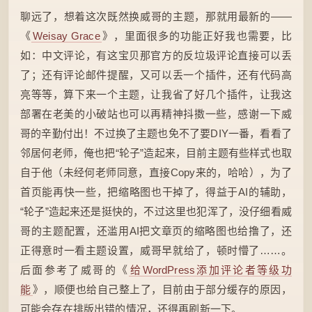
聊远了，想着这次既然换威哥的主题，那就用最新的——
《
Weisay Grace
》，里面很多的功能正好我也需要，比
如：中文评论，有这宝贝那官方的反垃圾评论直接可以丢
了；还有评论邮件提醒，又可以丢一个插件，还有代码高
亮等等，算下来一个主题，让我省了好几个插件，让我这
部署在老美的小破站也可以再精神抖擞一些，感谢一下威
哥的辛勤付出！不过换了主题也免不了要DIY一番，看看了
邻居何老师，俺也把“轮子”造起来，目前主题有些样式也取
自于他（未经何老师同意，直接Copy来的，哈哈），为了
首页能再快一些，把缩略图也干掉了，得益于AI的辅助，
“轮子”造起来还是挺快的，不过这里也犯浑了，没仔细看威
哥的主题配置，还滥用AI把文章页的缩略图也给撸了，还
正得意时一看主题设置，威哥早就给了，顿时懵了……。
后面参考了威哥的《
给WordPress添加评论者等级功
能
》，顺便也给自己整上了，目前由于部分缓存的原因，
可能会存在排版出错的情况，还得再刷新一下。