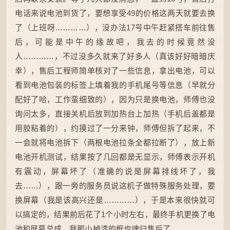
电话来说电池到货了，要想享受49的价格这两天就要去换
了（上班呀…………），没办法17号中午赶紧搭车前往售
后，可能是中午的缘故吧，我去的时候竟然没
人…………，不过没多久就来了好多人（真该好好暗暗庆
幸），售后工程师简单核对了一些信息，拿出电池，可以
看到电池包装的标签上填着我的手机尾号等信息（早就分
配好了哈，工作蛮细致的），因为只是换电池，师傅也没
询问太多，直接关机后放到加热台上加热（手机后盖都是
用胶粘着的），约摸过了一分来钟，师傅但拆了起来，不
一会就将电池拆下（两根电池拉条全都拉断了），放上新
电池开机测试，结果按了几回都是无显示，师傅表示开机
有震动，屏幕坏了（准确的说是屏幕排线坏了，我
去……），跟一旁的服务员说这机子做特殊服务处理，要
换屏幕（我是该高兴还是…………），于是本来很快就可
以搞定的，结果前后花了1个小时左右，最终手机更换了电
池和屏幕总成，我那小掉漆的框也魂归售后了。