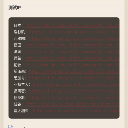
测试IP
日本：
http://hnd-jp-ping.vultr.com/vultr.com.1000M
洛杉矶：
http://lax-ca-us-ping.vultr.com/vultr.com.1
西雅图：
http://wa-us-ping.vultr.com/vultr.com.1000M
德国：
http://fra-de-ping.vultr.com/vultr.com.1000M
法国：
http://par-fr-ping.vultr.com/vultr.com.1000M
荷兰：
http://ams-nl-ping.vultr.com/vultr.com.1000M
伦敦：
http://lon-gb-ping.vultr.com/vultr.com.1000M
新泽西：
http://nj-us-ping.vultr.com/vultr.com.1000M
芝加哥：
http://il-us-ping.vultr.com/vultr.com.1000M
亚特兰大：
http://ga-us-ping.vultr.com/vultr.com.100
迈阿密：
http://fl-us-ping.vultr.com/vultr.com.1000M
达拉斯：
http://tx-us-ping.vultr.com/vultr.com.1000M
硅谷：
http://sjo-ca-us-ping.vultr.com/vultr.com.10
澳大利亚：
http://syd-au-ping.vultr.com/vultr.com.10