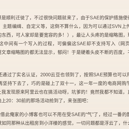
算是顺利迁徙了，不过很快问题就来了，由于SAE的保护措施使
、主题编缉、自定义等，这倒不算什么，因为可以通过SVN上
多的东西，可人家却是要宽容的多！），最让人头疼的是缩略图，
略图，这中间有一个写入的过程，可偏偏这SAE却不支持写入（
用文章缩略图的都无法显示，郁闷！于是硬着头皮不断的百度，
通过了实名认证，2000云豆也领到了，按照SAE预算也可
再坚持下去了，巧的是碰上了双十一，这一年一度的电商网购
让我发现原来阿里云也在搞活动呀，坑爹的！竟然我都不知道，
上20：30前的那场活动抢到了，来张图吧：
借此俺家的小博客也可以不用在受SAE的“气”了，经过一番
，就如同那种从出租房到小洋楼的感觉，一切问题都是浮云了，什