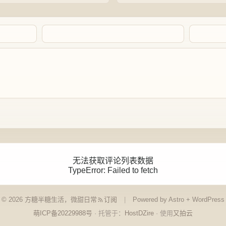
Artalk Error
无法获取评论列表数据
TypeError: Failed to fetch
点击重新获取
© 2026 方糖
半糖生活，微甜日常
订阅
Powered by Astro + WordPress
萌ICP备20229988号
· 托管于：
HostDZire
· 使用
又拍云