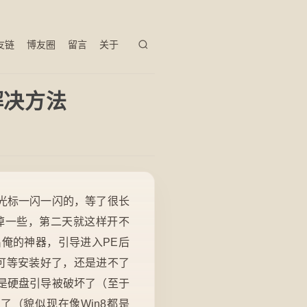
友链
博友圈
留言
关于
解决方法
光标一闪一闪的，等了很长
掉一些，第二天就这样开不
俺的神器，引导进入PE后
，可等安装好了，还是进不了
是硬盘引导被破坏了（至于
（貌似现在像Win8都是