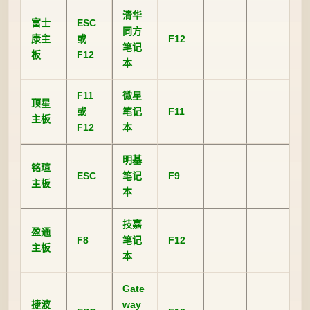
清华
富士
ESC
同方
康主
或
F12
笔记
板
F12
本
F11
微星
顶星
或
笔记
F11
主板
F12
本
明基
铭瑄
ESC
笔记
F9
主板
本
技嘉
盈通
F8
笔记
F12
主板
本
Gate
捷波
way