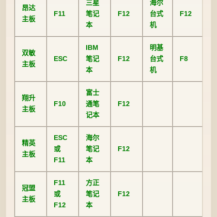
三星
海尔
昂达
F11
笔记
F12
台式
F12
主板
本
机
IBM
明基
双敏
ESC
笔记
F12
台式
F8
主板
本
机
富士
翔升
F10
通笔
F12
主板
记本
ESC
海尔
精英
或
笔记
F12
主板
F11
本
F11
方正
冠盟
或
笔记
F12
主板
F12
本