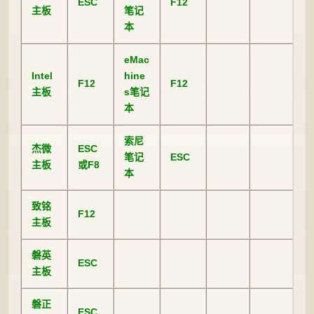
ESC
F12
主板
笔记
本
eMac
Intel
hine
F12
F12
主板
s笔记
本
索尼
杰微
ESC
笔记
ESC
主板
或F8
本
致铭
F12
主板
磐英
ESC
主板
磐正
ESC