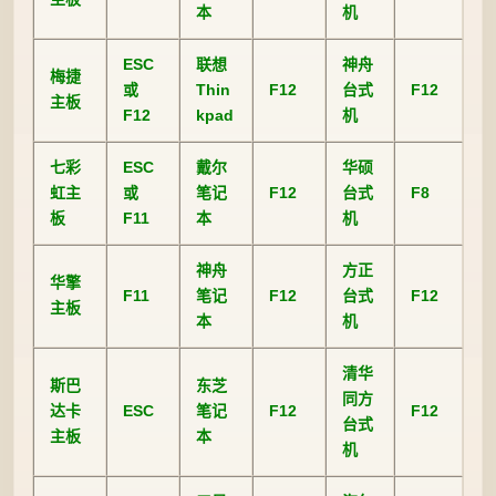
本
机
ESC
联想
神舟
梅捷
或
Thin
F12
台式
F12
主板
F12
kpad
机
七彩
ESC
戴尔
华硕
虹主
或
笔记
F12
台式
F8
板
F11
本
机
神舟
方正
华擎
F11
笔记
F12
台式
F12
主板
本
机
清华
斯巴
东芝
同方
达卡
ESC
笔记
F12
F12
台式
主板
本
机