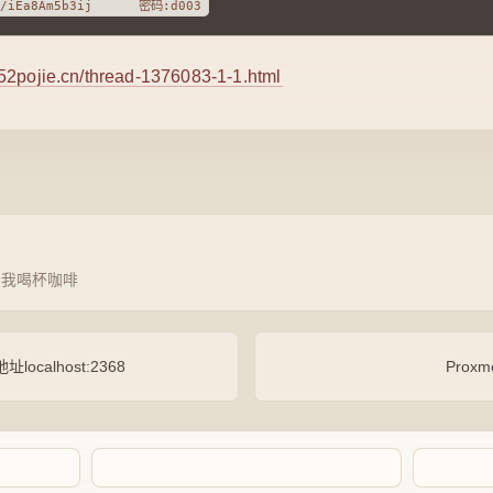
.52pojie.cn/thread-1376083-1-1.html
请我喝杯咖啡
localhost:2368
Prox