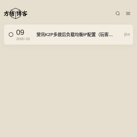
09
斐讯K2P多拨后负载均衡IP配置（玩客云）
4
2018 / 01