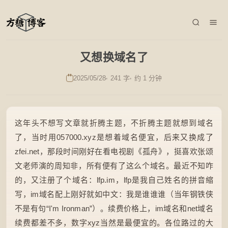
又想换域名了
2025/05/28
241 字
约 1 分钟
这年头不想写文章就折腾主题，不折腾主题就想到域名
了，当时用057000.xyz是想着域名便宜，后来又换成了
zfei.net，那段时间刚好在看电视剧《孤舟》，挺喜欢张颂
文老师演的周知非，所有便有了这么个域名。最近不知咋
的，又注册了个域名：lfp.im，lfp是我自己姓名的拼音缩
写，im域名配上刚好就如中文：我是谁谁谁（当年钢铁侠
不是有句“I'm Ironman”）。续费价格上，im域名和net域名
续费都差不多，数字xyz当然是最便宜的。各位路过的大