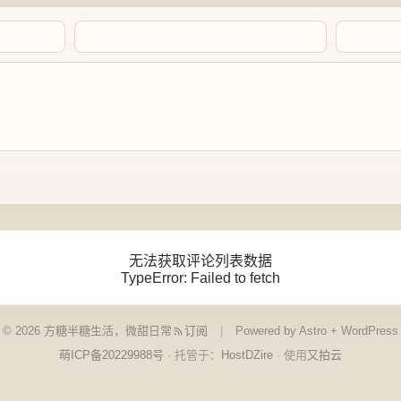
Artalk Error
无法获取评论列表数据
TypeError: Failed to fetch
点击重新获取
© 2026 方糖
半糖生活，微甜日常
订阅
Powered by Astro + WordPress
萌ICP备20229988号
· 托管于：
HostDZire
· 使用
又拍云