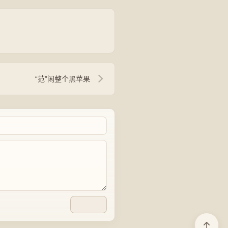
“范”闲整个黑苹果