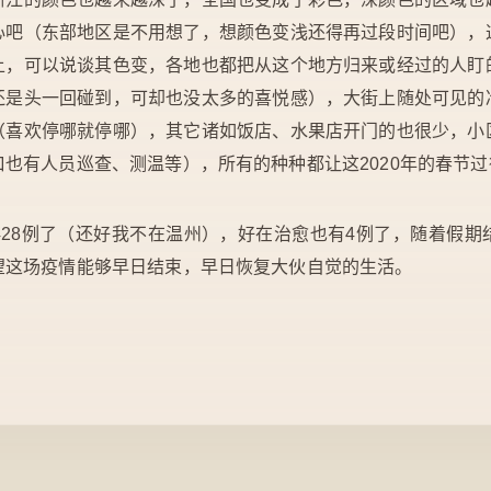
心吧（东部地区是不用想了，想颜色变浅还得再过段时间吧），
上，可以说谈其色变，各地也都把从这个地方归来或经过的人盯
还是头一回碰到，可却也没太多的喜悦感），大街上随处可见的
（喜欢停哪就停哪），其它诸如饭店、水果店开门的也很少，小
也有人员巡查、测温等），所有的种种都让这2020年的春节
428例了（还好我不在温州），好在治愈也有4例了，随着假期
望这场疫情能够早日结束，早日恢复大伙自觉的生活。