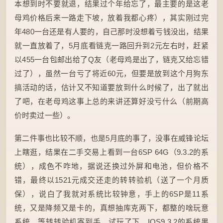
本想到时不要就退，结果过个年给忘了，最主要的是这老
母鸡价格后来一路走下坡，放着我都心疼），其实刚过完
年480一台还是有人要的，自己那时没想着亏钱没出，结果
就一直放着了，5月底看链克一路回升到2元左右时，赶紧
以455一台包邮出给了Q友（老母鸡是出了，链克又给忘错
过了），虽然一台亏了将近60元，但要是放到这个月狗东
搞活动的话，估计又不知道要放到什么时候了，出了就出
了吧，在老母鸡这事上总的来讲还算好没亏什么（前期高
价时卖过一些）。
第二件事也比较不顺，也是5月底的事了，没事在威锋论坛
上瞎逛，结果在二手交易上看到一台6SP 64G（9.3.2的系
统），成色不咋地，据说还换过外屏和电池，但价格不
错，最终以1521元成交还走的转转验机（送了一个月质
保），说白了我就对系统比较钟意，手上的6SP是11系
统，又是降频又是卡的，真想抽库克两下，都整的啥玩意
系统。等转转验机寄到手，试玩了下，IOS9.3.2的系统果