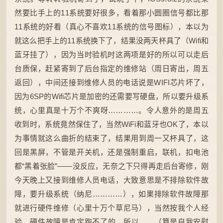
然要比手上的11系统要好很多，看着那小圆圈信号都比那
11系统的好看（真心不喜欢11系统的信号图标），本以为
就这么把手上的11系统换下了，结果没两天杯具了（Wifi和
蓝牙挂了），因为当时验机时这两项是好的所以可以走后
台质保，赶紧寄到了后台指定的维修站（周日寄出，周五
返回），中间还接到维修人员的电话说是WIFI芯片坏了，
因为6SP的Wifi芯片是加密的还需要写硬盘，所以要升级系
统，心里真是十万个不爽呀…………。令人意外的是周五
收到时，系统竟然保住了，当然WiFi和蓝牙也OK了，本以
为事情就这么曲折的结束了，结果用到周一又杯具了，这
回是黑屏，不管是开关机，还是强制重启，联机，扣电池
都“黑着张脸”——没反应，无奈之下只得再走后台寄修，刚
今天晚上又接到维修人员电话，大致意思是不排除软件故
障，要升级系统（纳尼…………），如果排除软件故障那
就进行硬件维修（心里十万个草尼马），当然按我个人经
验，硬件故障是肯定跑不了的，所以……（算是自我安慰