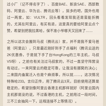
过小厂（记不得名字了）、百度BAE、新浪SAE、西部数
码、阿里云、华为云、腾讯云等），挺多的吧，国外也用
过一两家，如：VULTR，回头看看发现我还是蛮能折腾
的，尤其在阿里云，有买有退，这里真的要给阿里云点个
赞，希望别把我拉黑哈，保不准小爷哪天又回来了……
之所以这次会搬到马叔（腾讯云）家，并不是我不爱马爸
爸（阿里云），只是最近刚好到手了点福利（腾讯云送的
2K优惠券，于是就下手了台HongKong的三年主机，马叔
V5呀），之前也有关注过马叔家的，不过一直坚守阵营没
有动过，一来阿里云的稳定可靠，让我没有挪窝的决心；
二来国内备案迁入也是个麻烦事，所以就……，这次情况
特殊哈233。言归正传，用了腾讯云3天，目前使用还算是
稳定的，希望别像阿里云香港主机那样就好（阿里云国内
主机那是没的说，不过香港的主机，之前用过一段时间，
三不三会抽风一下，远程连接不上等情况）。