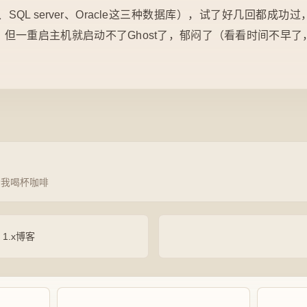
sql、SQL server、Oracle这三种数据库），试了好几回都
但一重启主机就启动不了Ghost了，郁闷了（看看时间不早
请我喝杯咖啡
 1.x博客