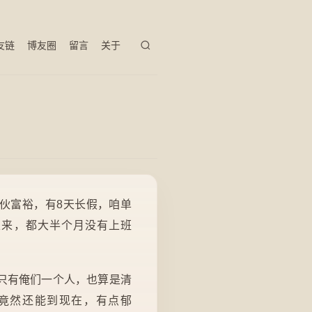
友链
博友圈
留言
关于
像大伙富裕，有8天长假，咱单
以来，都大半个月没有上班
只有俺们一个人，也算是清
竟然还能到现在，有点郁