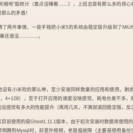
昏天暗地”般统计（差点没睡着……），上班总是有那么多的烦心
是那么的矛盾！
了两件事情，一是手贱把小米5的系统由稳定版升级到了MIUI9
结果还是没…………。
也没有小米吹的那么神，至少安装同样数量的应用和使用，剩余
，4+128），至于打开应用的速度没啥感觉，耗电也差不多
的没感觉有多大的性能提升（再用几天，不爽就滚回稳定版，反正
前使用的是Ghost1.11.1版本，由于初次安装时数据库使用的是
倒腾到Mysql时，却意外频频，老是报故障（主要是想用备