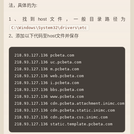
法，具体的为:
1、找到host文件，一般目录路径为
C:\Windows\System32\drivers\etc
2、添加以下代码至host文件并保存
218.93.127.136 pcbeta.com

218.93.127.136 uc.pcbeta.com

218.93.127.136 m.pcbeta.com

218.93.127.136 web.pcbeta.com

218.93.127.136 i.pcbeta.com

218.93.127.136 bbs.pcbeta.com

218.93.127.136 www.pcbeta.com

218.93.127.136 cdn.pcbeta.attachment.inimc.com

218.93.127.136 cdn.pcbeta.static.inimc.com

218.93.127.136 cdn.pcbeta.css.inimc.com

218.93.127.136 static.template.pcbeta.com