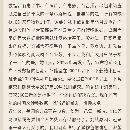
数据，有电子书、有照片、有电影、有音乐，串起来简直
就是自己多年来的一条心路历程，更要命的是：所有的数
据加起来有将近1个T，这要让我下载到猴年马月去啊？而
且这段时间里大家都急着在云盘关停前转移数据，蜂拥而
至的巨大数据量瞬间就让网络堵塞了。没办法，日积月累
来的数据，谁都舍不得丢弃。不幸的是，我身边，和我有
类似体验的朋友就不在少数。不过让我和广大用户终于松
了一口气的是，前几天，360云盘再发公告，宣布将延长用
户下载数据的日期。存储量在200GB以下，下载结束日期
延长至2017年4月30日结束。存储量在200GB以上，下载
结束日期延长至2017年10月31日结束。听到这个消息后，
感叹360最后还是提供了一个还行的解决方案。现在还有一
年的时间来转移数据，就当蚂蚁搬家，慢慢来吧。
近年来，关闭的云盘不在少数，华为、迅雷、新浪，115等
网盘都纷纷关闭个人免费云存储服务了，究其原因，还是
跟一些人有关系的，利用网盘进行了淫秽色情信息、盗版