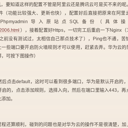
主机，要知道这样的配置不管是阿里云还是腾讯云可是买不来的
ck的套件（功能比较强大、更新也快），配置好后直接把原来在阿
hpmyadmin导入原站点SQL备份（具
/2006.html
），接着配置好Https，一切完工后重启一下Ngin
由于之前没有测试过，太相信自己那点技术了），Ping也不通，
上一些端口要开启防火墙规则才可以使用，赶紧去弄。华为云的
哪，可按下图操作）
点击default，这时可以看到很多端口，华为是默认开启的，比
是没有开启的，点击添加规则，选择入向，然后在端口里输入443，
此添加。
过程还算顺利，碰到的问题也是对华为云的操作不是很清楚，加