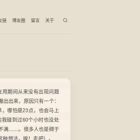
友链
博友圈
留言
关于
在用期间从来没有出现问题
搬出出来，原因只有一个：
，哪怕是23点，也会马上
我碰到过60个小时也没处
不满……。很多人也是碍于
这种想法，唉！走吧）。