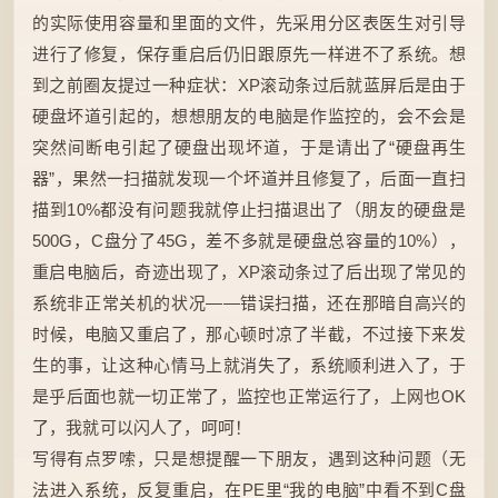
的实际使用容量和里面的文件，先采用分区表医生对引导
进行了修复，保存重启后仍旧跟原先一样进不了系统。想
到之前圈友提过一种症状：XP滚动条过后就蓝屏后是由于
硬盘坏道引起的，想想朋友的电脑是作监控的，会不会是
突然间断电引起了硬盘出现坏道，于是请出了“硬盘再生
器”，果然一扫描就发现一个坏道并且修复了，后面一直扫
描到10%都没有问题我就停止扫描退出了（朋友的硬盘是
500G，C盘分了45G，差不多就是硬盘总容量的10%），
重启电脑后，奇迹出现了，XP滚动条过了后出现了常见的
系统非正常关机的状况——错误扫描，还在那暗自高兴的
时候，电脑又重启了，那心顿时凉了半截，不过接下来发
生的事，让这种心情马上就消失了，系统顺利进入了，于
是乎后面也就一切正常了，监控也正常运行了，上网也OK
了，我就可以闪人了，呵呵！
写得有点罗嗦，只是想提醒一下朋友，遇到这种问题（无
法进入系统，反复重启，在PE里“我的电脑”中看不到C盘