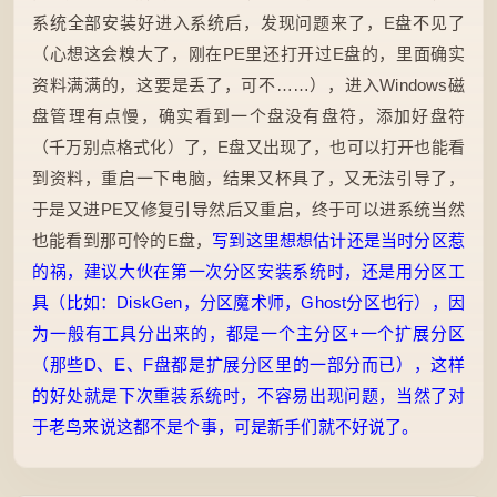
系统全部安装好进入系统后，发现问题来了，E盘不见了
（心想这会糗大了，刚在PE里还打开过E盘的，里面确实
资料满满的，这要是丢了，可不……），进入Windows磁
盘管理有点慢，确实看到一个盘没有盘符，添加好盘符
（千万别点格式化）了，E盘又出现了，也可以打开也能看
到资料，重启一下电脑，结果又杯具了，又无法引导了，
于是又进PE又修复引导然后又重启，终于可以进系统当然
也能看到那可怜的E盘，
写到这里想想估计还是当时分区惹
的祸，建议大伙在第一次分区安装系统时，还是用分区工
具（比如：DiskGen，分区魔术师，Ghost分区也行），因
为一般有工具分出来的，都是一个主分区+一个扩展分区
（那些D、E、F盘都是扩展分区里的一部分而已），这样
的好处就是下次重装系统时，不容易出现问题，当然了对
于老鸟来说这都不是个事，可是新手们就不好说了。