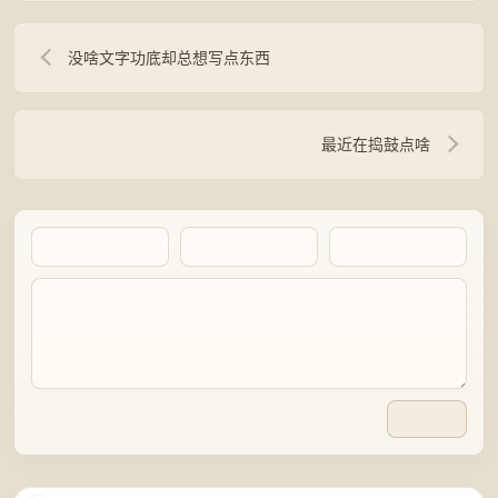
没啥文字功底却总想写点东西
最近在捣鼓点啥
Artalk Error