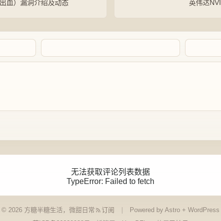
d（心脏出血）漏洞介绍及动态
英伟达NVI
Artalk Error
无法获取评论列表数据
TypeError: Failed to fetch
点击重新获取
© 2026 方糖
半糖生活，微甜日常
订阅
Powered by Astro + WordPress