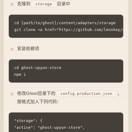
克隆到
目录中
storage
cd [path/to/ghost]/content/adapters/storage

git clone <a href="https://github.com/leoskey/ghos
安装依赖项
cd ghost-upyun-store

npm i
修改Ghost目录下的
，
config.production.json
按格式加入下列代码：
"storage": {

"active": "ghost-upyun-store",
