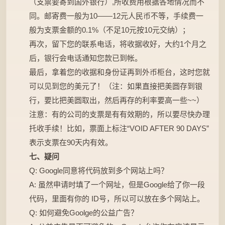
（支票要寄到国外银行）,所收费用根据各地情况而不
同。邮寄费一般为10——12元人民币不等，手续费一
般为支票金额的0.1%（不足10元按10元交纳）；
再次，留下您的联系电话，将收据收好，大约1个月之
后，银行会电话通知您款已到帐。
最后，拿着您的收据和身份证再到外币柜台，这时您就
可以见到您的美元了！（注：如果直接把美圆存到银
行，要比把美圆取出，然后再存的利率要高一些~~）
注意：有的公司的支票是有有效期的，所以要尽快办理
托收手续！比如，票面上标注“VOID AFTER 90 DAYS”
表示支票在90天内有效。
七、疑问
Q: Google同意将代码放到多个网站上吗？
A: 虽然申请时填了一个网址，但是Google给了你一段
代码，里面有你的 ID号，所以可以放在多个网站上。
Q: 如何避免Goolge的公益广告？