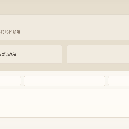
请我喝杯咖啡
图文越狱教程