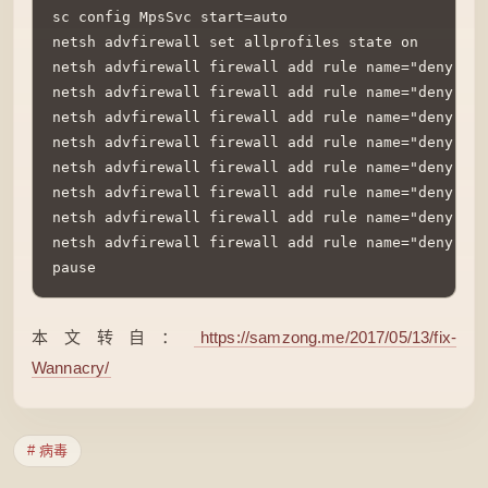
sc config MpsSvc start=auto

netsh advfirewall set allprofiles state on

netsh advfirewall firewall add rule name="deny udp
netsh advfirewall firewall add rule name="deny tcp
netsh advfirewall firewall add rule name="deny udp
netsh advfirewall firewall add rule name="deny tcp
netsh advfirewall firewall add rule name="deny udp
netsh advfirewall firewall add rule name="deny tcp
netsh advfirewall firewall add rule name="deny udp
netsh advfirewall firewall add rule name="deny tcp
pause
本文转自：
https://samzong.me/2017/05/13/fix-
Wannacry/
# 病毒