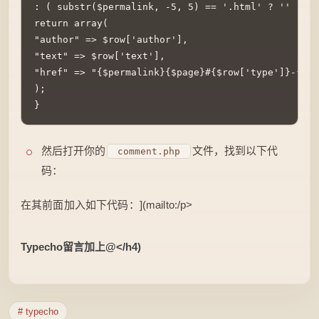
: ( substr($permalink, -5, 5) == '.html' ? '' : '/
return array(

"author" => $row['author'],

"text" => $row['text'],

"href" => "{$permalink}{$page}#{$row['type']}-{$co
);

}  
然后打开你的
文件，找到以下代
comment.php
码：
在其前面加入如下代码：](mailto:/p>
Typecho留言加上@</h4)
# typecho