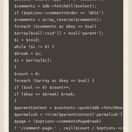
$comments = $db->fetchAll($select);

if ($options->commentsOrder == 'DESC')

$comments = array_reverse($comments);

foreach ($comments as $key => $val)

$array[$val['coid']] = $val['parent'];

$i = $coid;

while ($i != 0) {

$break = $i;

$i = $array[$i];

}

$count = 0;

foreach ($array as $key => $val) {

if ($val == 0) $count++;

if ($key == $break) break;

}

$parentContent = $contents->push($db->fetchRow($co
$permalink = rtrim($parentContent['permalink'], '/
$page = ($options->commentsPageBreak)

? '/comment-page-' . ceil($count / $options->comme