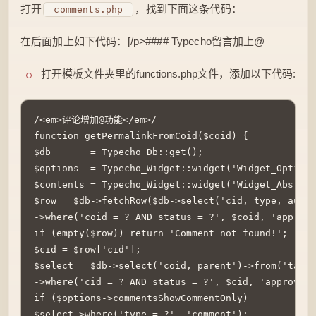
打开
，找到下面这条代码：
comments.php
在后面加上如下代码：[/p>#### Typecho留言加上@
打开模板文件夹里的functions.php文件，添加以下代码:
/<em>评论增加@功能</em>/

function getPermalinkFromCoid($coid) {

$db       = Typecho_Db::get();

$options  = Typecho_Widget::widget('Widget_Options
$contents = Typecho_Widget::widget('Widget_Abstrac
$row = $db->fetchRow($db->select('cid, type, autho
->where('coid = ? AND status = ?', $coid, 'approve
if (empty($row)) return 'Comment not found!';

$cid = $row['cid'];

$select = $db->select('coid, parent')->from('table
->where('cid = ? AND status = ?', $cid, 'approved'
if ($options->commentsShowCommentOnly)

$select->where('type = ?', 'comment');
