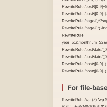
RewriteRule /post/([0-9]+
RewriteRule /post/([0-9]+)
RewriteRule /page/(.
)/?s=(
RewriteRule /page/(.*) /
RewriteRule /post/da
year=$1&monthnum=$2&
RewriteRule /post/date/([
RewriteRule /post/date/(
RewriteRule /post/([0-9]+
RewriteRule /post/([0-9]+
For file-bas
RewriteRule /wp-(.*) /wp-$
说明：止述伪静态规则实