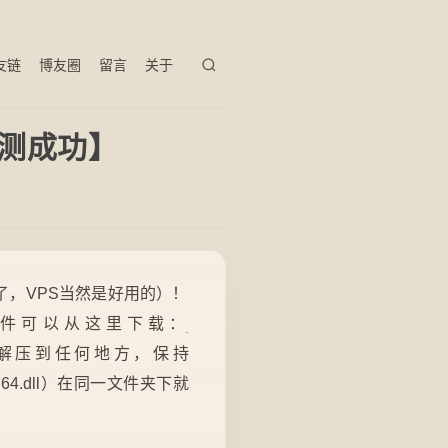
友链
博友圈
留言
关于
【亲测成功】
，VPS当然是好用的）！
了。组件可以从这里下载：
解压到任何地方，保持
本对应为64.dll）在同一文件夹下就