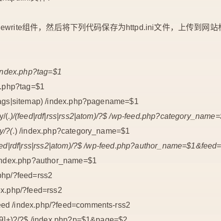
rite组件，然后将下列代码保存为httpd.ini文件，上传到网
/index.php?tag=$1
x.php?tag=$1
|tags|sitemap) /index.php?pagename=$1
/(.
)/(feed|rdf|rss|rss2|atom)/?$ /wp-feed.php?category_nam
y/?(.
) /index.php?category_name=$1
feed|rdf|rss|rss2|atom)/?$ /wp-feed.php?author_name=$1&feed
/index.php?author_name=$1
.php/?feed=rss2
ex.php/?feed=rss2
eed /index.php/?feed=comments-rss2
[0-9]+)?/?$ /index.php?p=$1&page=$2