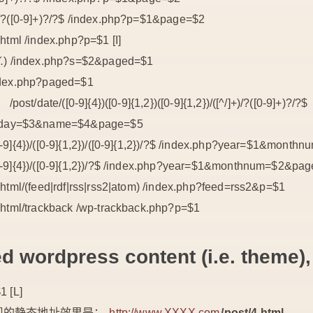
)/?([0-9]+)?/?$ /index.php?p=$1&page=$2
.html /index.php?p=$1 [I]
.
) /index.php?s=$2&paged=$1
index.php?paged=$1
te/([0-9]{4})([0-9]{1,2})([0-9]{1,2})/([^/]+)/?([0
day=$3&name=$4&page=$5
0-9]{4})/([0-9]{1,2})/([0-9]{1,2})/?$ /index.php?year=$1&mo
[0-9]{4})/([0-9]{1,2})/?$ /index.php?year=$1&monthnum=$2&pa
).html/(feed|rdf|rss|rss2|atom) /index.php?feed=rss2&p=$1
).html/trackback /wp-trackback.php?p=$1
ed wordpress content (i.e. theme),
1 [L]
现的静态地址效果是：
http://www.XXXX.com
/post/4.html