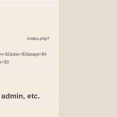
-9]+)?/?$ /index.php?
nthnum=$2&day=$3&page=$4
ge=$3
 admin, etc.