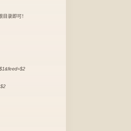
站根目录即可！
e=$1&feed=$2
=$2