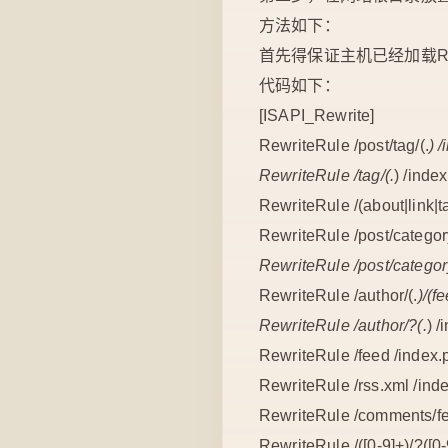
方法如下：
首先得保证主机已经加载Rew
代码如下：
[ISAPI_Rewrite]
RewriteRule /post/tag/(.
) 
RewriteRule /tag/(.
) /inde
RewriteRule /(about|link
RewriteRule /post/category
RewriteRule /post/categor
RewriteRule /author/(.
)/(
RewriteRule /author/?(.
) 
RewriteRule /feed /index
RewriteRule /rss.xml /ind
RewriteRule /comments/f
RewriteRule /([0-9]+)/?(