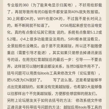
专业版的360（为了能来电显示归属地），不好用给卸载
了，再就导致所有的D版软件都安装到40%就失败报错。
3G上网都OK的，WIFI也是OK的，不过我不是长时间上
的，断不断网就不知道了。 IOS6用起来感觉也没啥变
化，真的有点像论坛其它朋友 说的，系统有点像是5.1.2或
5.2哦，小4上很多功能是没法用的，SIRI根本就没看见，
全景拍照也没瞧见。由于是不完美越狱，所以还不能随便
重启（需要引导才能进），其实如果只是想去掉通讯录括
号的话，在用完红雪越狱后的最后一步：引导——不要去
弄，这样就可以随时重启都没关系，当然D版软件用不了，
括号问题可以用类似itools工具来修改文件（论坛里有），
把US改为CN就好了。 写了这么我，还是希望能够早
点出完美越狱的，如果没有完美越狱版，也希望D大能够像
以往那样出个不完美越狱版，方便那些想尝鲜的朋友们。
另附上论坛朋友关于如何去括号的方法： 修改系统文件修
正通讯录号码带括号问题的方法：越狱后用itools等工具的