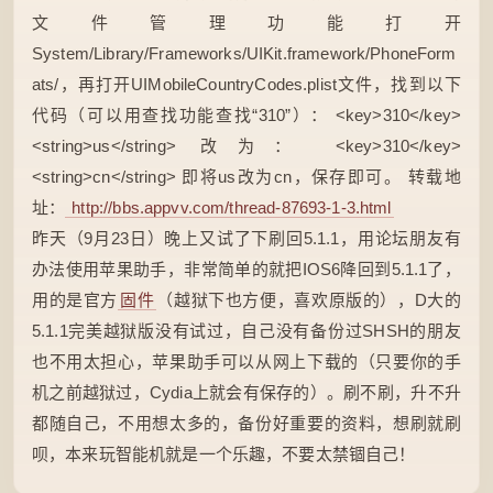
文件管理功能打开
System/Library/Frameworks/UIKit.framework/PhoneForm
ats/，再打开UIMobileCountryCodes.plist文件，找到以下
代码（可以用查找功能查找“310”）： <key>310</key>
<string>us</string> 改为： <key>310</key>
<string>cn</string> 即将us改为cn，保存即可。 转载地
址：
http://bbs.appvv.com/thread-87693-1-3.html
昨天（9月23日）晚上又试了下刷回5.1.1，用论坛朋友有
办法使用苹果助手，非常简单的就把IOS6降回到5.1.1了，
用的是官方
固件
（越狱下也方便，喜欢原版的），D大的
5.1.1完美越狱版没有试过，自己没有备份过SHSH的朋友
也不用太担心，苹果助手可以从网上下载的（只要你的手
机之前越狱过，Cydia上就会有保存的）。刷不刷，升不升
都随自己，不用想太多的，备份好重要的资料，想刷就刷
呗，本来玩智能机就是一个乐趣，不要太禁锢自己！