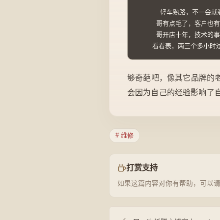
      轻车熟路，不一
     哥有点毛了，客户
     哥开店十年，技术
    看看表，两三个多小
够奇葩吧，像其它品牌的
会因为自己的经验影响了
# 维修
打赏支持
如果这篇内容对你有帮助，可以