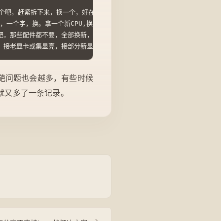
换一个吧，赶紧拆下来，换一个，好在店大，配件齐。换完后一试，故障依旧。
怎样，一个字，换。拿一个新CPU,换上，一开机，奇迹出现了，还他 妈不亮
好吧，那些配件都不要，全部换新，就不信这个邪。 这次也不往机箱里放了，就
器，接老显卡或集显亮，接部分新显卡不亮！
葩问题也会越多，有些时候
就又多了一条记录。