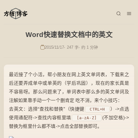
Word快速替换文档中的英文
2015/11/17
247 字
约 1 分钟
最近接了个小活，帮小朋友在网上英文单词表，下载来之
后还要弄成单中或单英的（学后巩固），现在的家长真是
不容易呀。那么问题来了，单词表中那么多的英文单词及
注解如果靠手动一个一个删肯定 吃不消，来个小技巧：
去英文：选择“查找和替换”（快捷键
）->点选
CTRL+H
使用通配符->查找内容框里填
(不加空格)->
[a-zA-Z]
替换为框里什么都不填->点击全部替换即可。