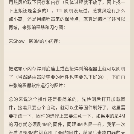
用热风枪取下闪存和内存（具体过程就不放了，网上找一
下度娘还是蛮多的），TTL刷机没玩过，感觉风险有那么
点小高，还是用编程器来的保险点，就算是编坏了还可以
再编，来张编程器和闪存图：
来Show一颗8M的小闪存：
把这颗小闪存焊到底座上或直接焊到编程器上就可以刷机
了（当然路由器所需要的固件也需要先下好的），下面再
来张编程器软件运行的图片：
总的来说这个操作还是很简单的，先检测后打开加载固
件，接着只要点个自动，就可以坐等固件刷好了，这里需
要提醒一下，固件的选择上需要注意一下，如果用的是4M
的闪存就必须刷4M的固件，同理8M也是一样，我第一次
没看清楚8M的闪存刷了4M的固件，结果后来路由器的无