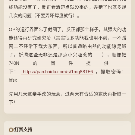
线功能没有了，反正看清楚点就没事的，弄错了也就多焊
几次的问题（不要弄坏焊盘就行）。
OP的运行界面忘了截图了，反正都那个样子，其强大的功
能还得再研究研究哈（其实很多功能我也用不到，一不蹭
网二不经常下载大东西，所以普通路由器的功能谅足够
了，折腾这些无非还是那点小兴趣惹的……），顺便把
740N的固件提供一
下：
https://pan.baidu.com/s/1mg88TF6
，提取密码：
hfsx
先用几天这亲手改的玩意，过两天有合适的家伙再折腾一
下！
打赏支持