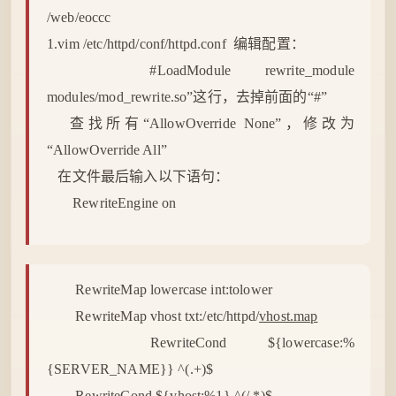
/web/eoccc
1.vim /etc/httpd/conf/httpd.conf 编辑配置：
#LoadModule rewrite_module
modules/mod_rewrite.so”这行，去掉前面的“#”
查找所有“AllowOverride None”，修改为
“AllowOverride All”
在文件最后输入以下语句：
RewriteEngine on
RewriteMap lowercase int:tolower
RewriteMap vhost txt:/etc/httpd/
vhost.map
RewriteCond ${lowercase:%
{SERVER_NAME}} ^(.+)$
RewriteCond ${vhost:%1} ^(/.*)$