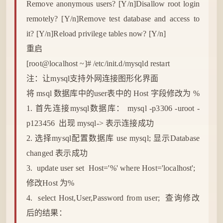
Remove anonymous users? [Y/n]Disallow root login
remotely? [Y/n]Remove test database and access to
it? [Y/n]Reload privilege tables now? [Y/n]
重启
[root@localhost ~]# /etc/init.d/mysqld restart
注：让mysql支持外网连接图形化界面
将 msql
数据库
中的user表中的 Host 字段修改为 %
1. 首先连接mysql数据库： mysql -p3306 -uroot -
p123456 出现 mysql-> 表示连接成功
2. 选择mysql配置数据库 use mysql; 显示Database
changed 表示成功
3. update user set Host='%' where Host='localhost';
修改Host 为%
4. select Host,User,Password from user; 查询修改
后的结果：