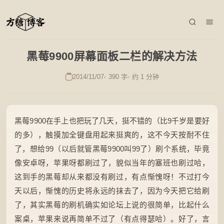
黑莓9900屏幕面板二栏的解决方法
2014/11/07
390 字
约 1 分钟
黑莓9900在手上也把玩了几天，挺不错的（比9千岁是要好
的多），触摸加全键盘用起来挺爽的，这不今天按耐不住
了，想给99（以后就管黑莓9900叫99了）刷个系统，毕竟
像安卓呀，苹果呀都刷过了，貌似当年的塞班也刷过哈，
这到手的黑莓却从来都没有刷过，有点惭愧呀！不过打今
天以后，惭愧的历史将永远的抹去了，因为今天把它给刷
了，其实黑莓的刷机确实如论坛上说的很简单，比起什么
案桌，苹果来说再简单不过了（有点得瑟哈）。好了，言