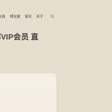
友链
博友圈
留言
关于
VIP会员 直