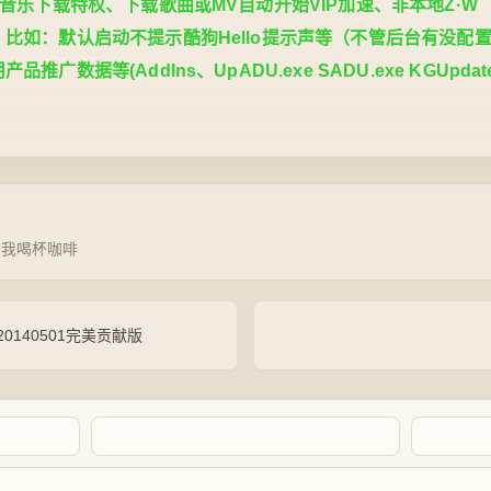
音乐下载特权、下载歌曲或MV自动开始VIP加速、非本地Z·W
比如：默认启动不提示酷狗Hello提示声等（不管后台有没配
数据等(AddIns、UpADU.exe SADU.exe KGUpdater
请我喝杯咖啡
0140501完美贡献版