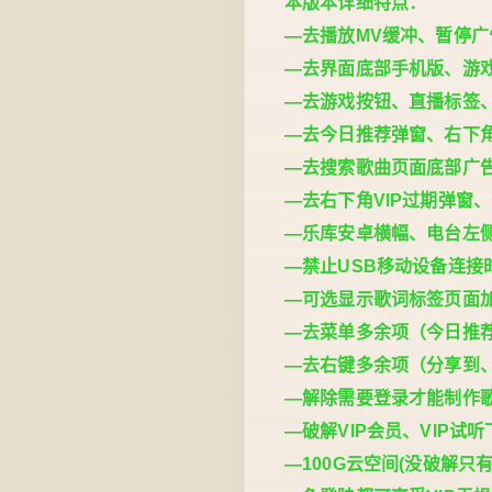
本版本详细特点：
—去播放MV缓冲、暂停广
—去界面底部手机版、游
—去游戏按钮、直播标签
—去今日推荐弹窗、右下
—去搜索歌曲页面底部广
—去右下角VIP过期弹窗
—乐库安卓横幅、电台左
—禁止USB移动设备连接
—可选显示歌词标签页面
—去菜单多余项（今日推
—去右键多余项（分享到
—解除需要登录才能制作
—破解VIP会员、VIP试
—100G云空间(没破解只有