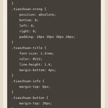
}

.tiaozhuan-nrong {

    position: absolute;

    bottom: 0;

    left: 0;

    right: 0;

    padding: 20px 20px 30px 20px;

}

.tiaozhuan-title {

    font-size: 1.3rem;

    color: #222;

    line-height: 1.4;

    margin-bottom: 4px;

}

.tiaozhuan-info {

    margin-top: 6px;

}

.tiaozhuan-button {

    margin-top: 20px;
