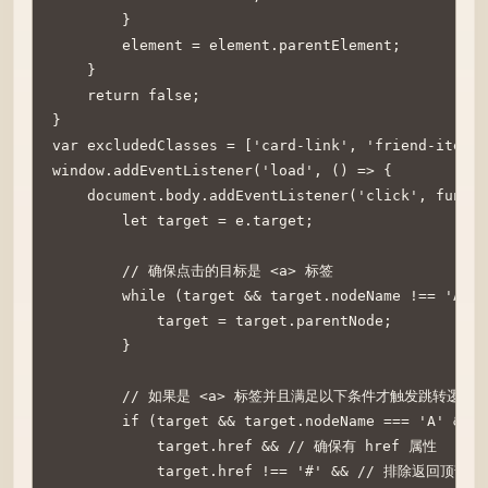
        }

        element = element.parentElement;

    }

    return false;

}

var excludedClasses = ['card-link', 'friend-item
window.addEventListener('load', () => {

    document.body.addEventListener('click', functi
        let target = e.target;

        // 确保点击的目标是 <a> 标签

        while (target && target.nodeName !== 'A') 
            target = target.parentNode;

        }

        // 如果是 <a> 标签并且满足以下条件才触发跳转逻辑

        if (target && target.nodeName === 'A' &&

            target.href && // 确保有 href 属性

            target.href !== '#' && // 排除返回顶部链接