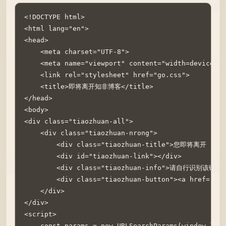
<!DOCTYPE html>

<html lang="en">

<head>

    <meta charset="UTF-8">

    <meta name="viewport" content="width=device-wi
    <link rel="stylesheet" href="go.css">

    <title>即将离开知非博客</title>

</head>

<body>

<div class="tiaozhuan-all">

    <div class="tiaozhuan-nrong">

        <div class="tiaozhuan-title">您即将离开
        <div id="tiaozhuan-link"></div>

        <div class="tiaozhuan-info">请自行识别
        <div class="tiaozhuan-button"><a href='' 
    </div>

</div>

<script>

    const params = new URLSearchParams(window.loca