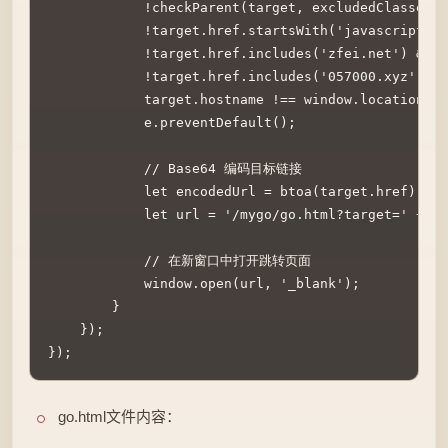
            !checkParent(target, excludedClasse
            !target.href.startsWith('javascript:'
            !target.href.includes('zfei.net') &
            !target.href.includes('057000.xyz') &&

            target.hostname !== window.location
            e.preventDefault();

            // Base64 编码目标链接

            let encodedUrl = btoa(target.href);

            let url = '/mygo/go.html?target=' + en
            // 在新窗口中打开跳转页面

            window.open(url, '_blank');

        }

    });

go.html文件内容：