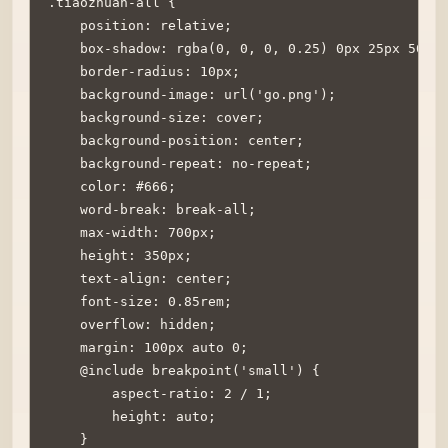
.tiaozhuan-all {

    position: relative;

    box-shadow: rgba(0, 0, 0, 0.25) 0px 25px 50px 
    border-radius: 10px;

    background-image: url('go.png');

    background-size: cover;

    background-position: center;

    background-repeat: no-repeat;

    color: #666;

    word-break: break-all;

    max-width: 700px;

    height: 350px;

    text-align: center;

    font-size: 0.85rem;

    overflow: hidden;

    margin: 100px auto 0;

    @include breakpoint('small') {

        aspect-ratio: 2 / 1;

        height: auto;

    }
