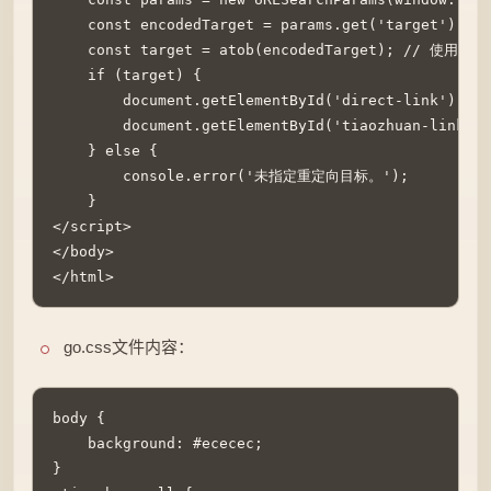
    const encodedTarget = params.get('target');

    const target = atob(encodedTarget); // 使用 a
    if (target) {

        document.getElementById('direct-link').hre
        document.getElementById('tiaozhuan-link
    } else {

        console.error('未指定重定向目标。');

    }

</script>

</body>

</html>
go.css文件内容：
body {

    background: #ececec;

}
