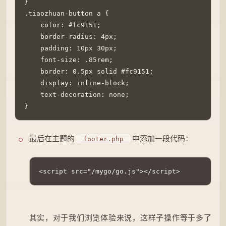
}

.tiaozhuan-button a {

    color: #fc9151;

    border-radius: 4px;

    padding: 10px 30px;

    font-size: .85rem;

    border: 0.5px solid #fc9151;

    display: inline-block;

    text-decoration: none;

}
最后在主题的
中添加一段代码：
footer.php
<script src="/mygo/go.js"></script>
其实，对于我们浏览体验来说，这样子操作等于多了